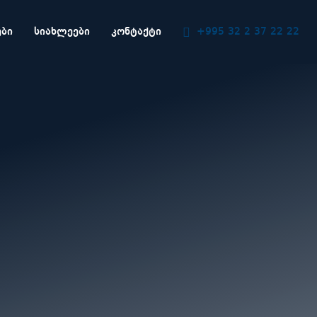
ᲔᲑᲘ
ᲡᲘᲐᲮᲚᲔᲔᲑᲘ
ᲙᲝᲜᲢᲐᲥᲢᲘ
+995 32 2 37 22 22