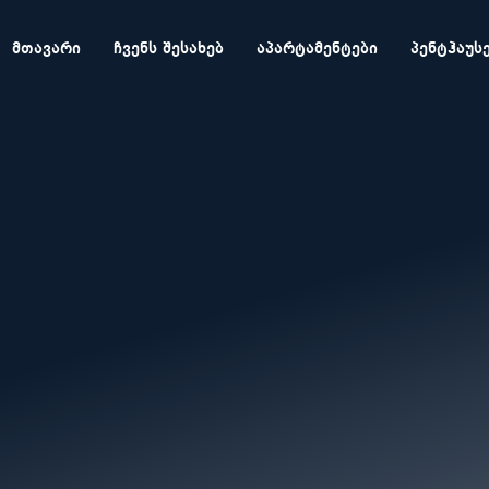
ᲛᲗᲐᲕᲐᲠᲘ
ᲩᲕᲔᲜᲡ ᲨᲔᲡᲐᲮᲔᲑ
ᲐᲞᲐᲠᲢᲐᲛᲔᲜᲢᲔᲑᲘ
ᲞᲔᲜᲢᲰᲐᲣᲡ