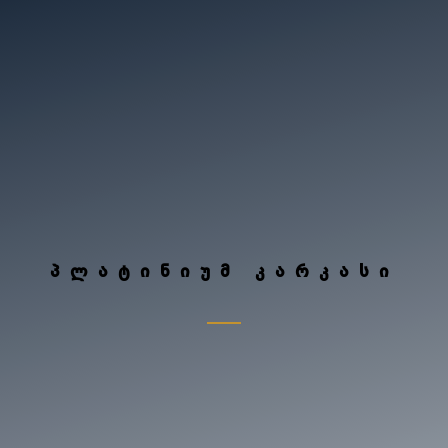
ᲞᲚᲐᲢᲘᲜᲘᲣᲛ ᲙᲐᲠᲙᲐᲡᲘ