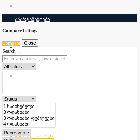
ᲐᲞᲐᲠᲢᲐᲛᲔᲜᲢᲔᲑᲘ
Compare listings
Close
Compare
ᲞᲔᲜᲢᲰᲐᲣᲡᲔᲑᲘ
Search
ᲡᲘᲐᲮᲚᲔᲔᲑᲘ
ᲙᲝᲜᲢᲐᲥᲢᲘ
+995 32 2 37 22 22