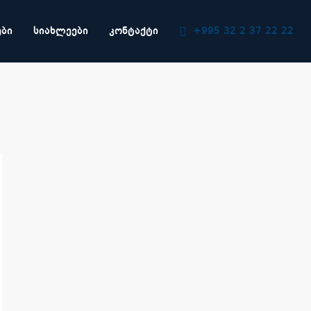
ᲔᲑᲘ
ᲡᲘᲐᲮᲚᲔᲔᲑᲘ
ᲙᲝᲜᲢᲐᲥᲢᲘ
+995 32 2 37 22 22