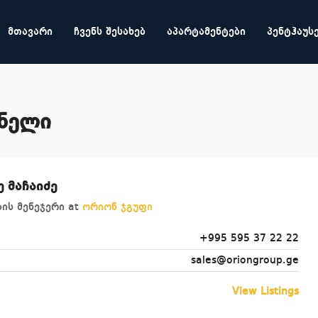
ᲛᲗᲐᲕᲐᲠᲘ
ᲩᲕᲔᲜᲡ ᲨᲔᲡᲐᲮᲔᲑ
ᲐᲞᲐᲠᲢᲐᲛᲔᲜᲢᲔᲑᲘ
ᲞᲔᲜᲢᲰᲐᲣᲡ
ენელი
 მაჩაიძე
ბის მენეჯერი at
ორიონ ჯგუფი
+995 595 37 22 22
sales@oriongroup.ge
View Listings