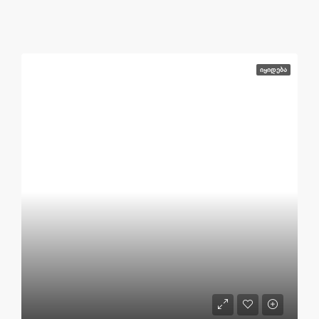
ᲘᲧᲘᲓᲔᲑᲐ