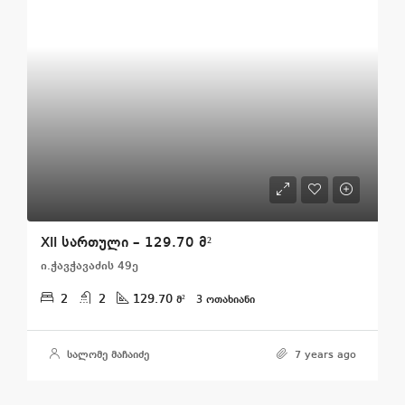
XII სართული – 129.70 მ²
ი.ჭავჭავაძის 49ე
2
2
129.70
მ²
3 ᲝᲗᲐᲮᲘᲐᲜᲘ
სალომე მაჩაიძე
7 years ago