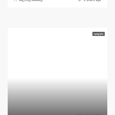
სალომე მაჩაიძე
6 years ago
ᲘᲧᲘᲓᲔᲑᲐ