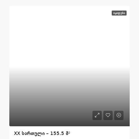
ᲘᲧᲘᲓᲔᲑᲐ
XX სართული – 155.5 მ²