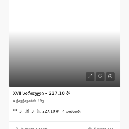
XVII სართული – 227.10 მ²
ი.ჭავჭავაძის 49ე
3
3
227.10
მ²
4 ᲝᲗᲐᲮᲘᲐᲜᲘ