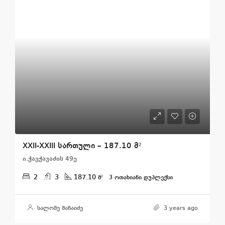
XXII-XXIII სართული – 187.10 მ²
ი.ჭავჭავაძის 49ე
2
3
187.10
მ²
3 ᲝᲗᲐᲮᲘᲐᲜᲘ ᲓᲣᲞᲚᲔᲥᲡᲘ
სალომე მაჩაიძე
3 years ago