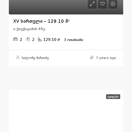
XV სართული – 129.10 მ²
ი.ჭავჭავაძის 49ე
2
2
129.10
მ²
3 ᲝᲗᲐᲮᲘᲐᲜᲘ
სალომე მაჩაიძე
7 years ago
ᲘᲧᲘᲓᲔᲑᲐ