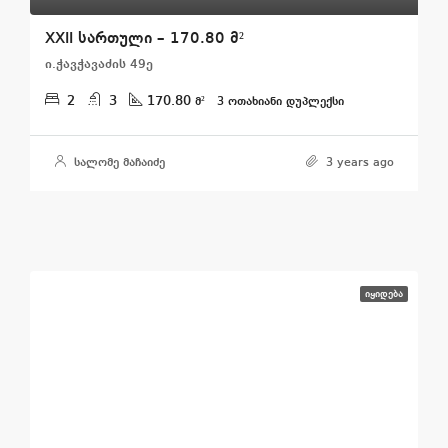
XXII სართული – 170.80 მ²
ი.ჭავჭავაძის 49ე
2
3
170.80
მ²
3 ᲝᲗᲐᲮᲘᲐᲜᲘ ᲓᲣᲞᲚᲔᲥᲡᲘ
სალომე მაჩაიძე
3 years ago
ᲘᲧᲘᲓᲔᲑᲐ