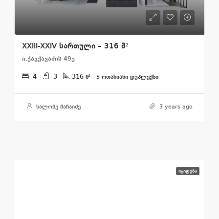
XXIII-XXIV სართული – 316 მ²
ი.ჭავჭავაძის 49ე
4
3
316
მ²
5 ᲝᲗᲐᲮᲘᲐᲜᲘ ᲓᲣᲞᲚᲔᲥᲡᲘ
სალომე მაჩაიძე
3 years ago
ᲘᲧᲘᲓᲔᲑᲐ