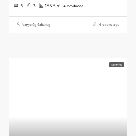
3
3
155.5
მ²
4 ᲝᲗᲐᲮᲘᲐᲜᲘ
სალომე მაჩაიძე
4 years ago
ᲘᲧᲘᲓᲔᲑᲐ