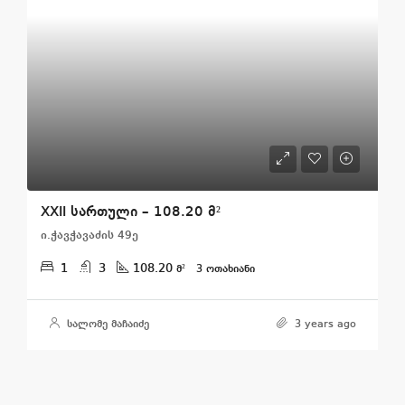
XXII სართული – 108.20 მ²
ი.ჭავჭავაძის 49ე
1
3
108.20
მ²
3 ᲝᲗᲐᲮᲘᲐᲜᲘ
სალომე მაჩაიძე
3 years ago