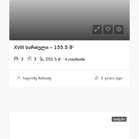
XVIII სართული – 155.5 მ²
3
3
155.5
მ²
4 ᲝᲗᲐᲮᲘᲐᲜᲘ
სალომე მაჩაიძე
5 years ago
ᲘᲧᲘᲓᲔᲑᲐ