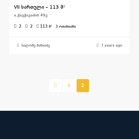
VII სართული – 113 მ²
ი.ჭავჭავაძის 49ე
2
2
113
მ²
3 ᲝᲗᲐᲮᲘᲐᲜᲘ
სალომე მაჩაიძე
7 years ago
1
2